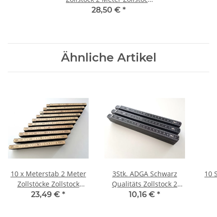
Meterstab Holz ADGA
28,50 €
*
Ähnliche Artikel
10 x Meterstab 2 Meter
3Stk. ADGA Schwarz
10 
Zollstöcke Zollstock
Qualitäts Zollstock 2
Meterstäbe
Meter Zollstock
W
23,49 €
*
10,16 €
*
Meterstab Holz ADGA
Zoll