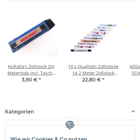
Hultafors Zollstock 2m
10 x Qualitäts Zollstöcke
ADGA
Meterstab incl. Tasche
1A 2 Meter Zollstock
SCHWA
Aufhänger
Meterstab Maßstab
Me
3,90 €
*
22,80 €
*
Gliedermaßstab
Mischware
Kategorien
Wie wir Cookies & Co nutzen