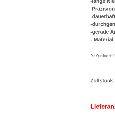
lange Ni
-
Präzision
-
-dauerhaf
-durchgen
-gerade A
- Material
Die Qualität der
Zollstock
Lieferan