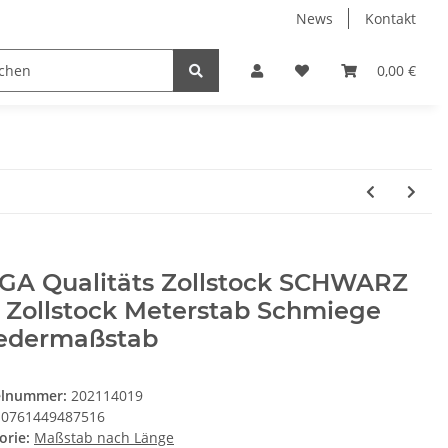
News
Kontakt
h Zustand
Hersteller
0,00 €
GA Qualitäts Zollstock SCHWARZ
 Zollstock Meterstab Schmiege
iedermaßstab
elnummer:
202114019
0761449487516
orie:
Maßstab nach Länge