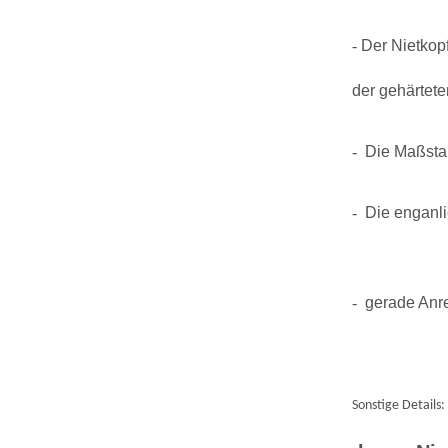
-
Der Nietkop
der gehärtet
-
Die Maßstab
-
Die enganli
-
gerade Anre
Sonstige Details: