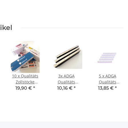
ikel
10 x Qualitäts
3x ADGA
5 x ADGA
Zollstöcke
Qualitäts
Qualitäts
Hultafors 2m
Zollstock 2m mit
Zollstöcke 2m
19,90 €
*
10,16 €
*
13,85 €
*
MIX Zollstock
Winkeleinrastung
mit
Meterstab
Zollstock
Winkelanzeige
Germany
Meterstab Holz
Weiss Zollstock
Meterstäbe
Meterstab Holz
Hulta
Germany