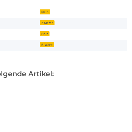
Nein
2 Meter
Holz
B-Ware
lgende Artikel: